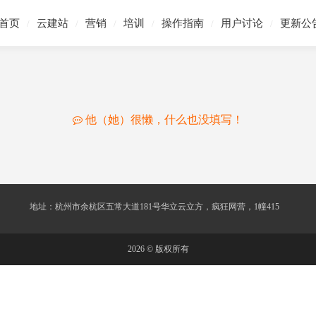
首页
云建站
营销
培训
操作指南
用户讨论
更新公
/
/
/
/
/
/
他（她）很懒，什么也没填写！
地址：杭州市余杭区五常大道181号华立云立方，疯狂网营，1幢415
2026 © 版权所有